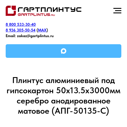
8 800 533-30-40
8 936 305-50-54
(
MAX
)
Email:
zakaz@gartplintus.ru
Плинтус алюминиевый под
гипсокартон 50х13.5х3000мм
серебро анодированное
матовое (АПГ-50135-С)