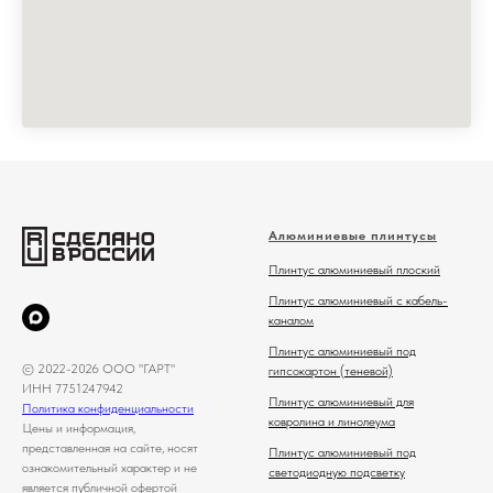
Алюминиевые плинтусы
Плинтус алюминиевый плоский
Плинтус алюминиевый с кабель-
каналом
Плинтус алюминиевый под
© 2022-2026 ООО "ГАРТ"
гипсокартон (теневой)
ИНН 7751247942
Плинтус алюминиевый для
Политика конфиденциальности
ковролина и линолеума
Цены и информация,
представленная на сайте, носят
Плинтус алюминиевый под
ознакомительный характер и не
светодиодную подсветку
является публичной офертой