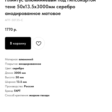
тене 50х13.5х3000мм серебро
анодированное матовое
АПГ-50135-С
1770
р.
В корзину
Материал:
алюминий
Покрытие:
анодированное
Цвет:
серебро
Длина:
3000 мм
Высота:
50 мм
Ширина:
13.5 мм
Производство:
Россия
Бренд:
ГАРТ
Способ крепления:
жидкие гвозди