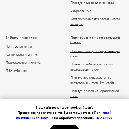
Плинтус-полоса алюминиевая
Микроплинтус
Комплектующие для алюминиевого
плинтуса
Гибкие плинтусы
Плинтусы из нержавеющей
стали
Плинтусная лента
Плоский плинтус из нержавеющей
Каннелюрный плинтус
стали
Промышленный плинтус
Плинтус с кабель-каналом из
нержавеющей стали
ПВХ отбойники
Плинтус под гипсокартон из
нержавеющей стали (теневой)
Плинтус-полоса из нержавеющей
стали
Комплектующие для плинтуса из
Наш сайт использует cookies (куки).
нержавеющей стали
Продолжая просмотр сайта, Вы соглашаетесь с
Политикой
конфиденциальности
и на обработку персональных данных.