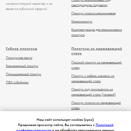
ознакомительный характер и не
светодиодную подсветку
является публичной офертой
Плинтус-полоса алюминиевая
Микроплинтус
Комплектующие для алюминиевого
плинтуса
Гибкие плинтусы
Плинтусы из нержавеющей
стали
Плинтусная лента
Плоский плинтус из нержавеющей
Каннелюрный плинтус
стали
Промышленный плинтус
Плинтус с кабель-каналом из
нержавеющей стали
ПВХ отбойники
Плинтус под гипсокартон из
нержавеющей стали (теневой)
Плинтус-полоса из нержавеющей
стали
Комплектующие для плинтуса из
Наш сайт использует cookies (куки).
нержавеющей стали
Продолжая просмотр сайта, Вы соглашаетесь с
Политикой
конфиденциальности
и на обработку персональных данных.