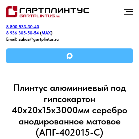
8 800 533-30-40
8 936 305-50-54
(
MAX
)
Email:
zakaz@gartplintus.ru
Плинтус алюминиевый под
гипсокартон
40х20х15х3000мм серебро
анодированное матовое
(АПГ-402015-С)