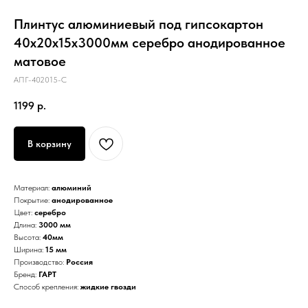
Плинтус алюминиевый под гипсокартон
40х20х15х3000мм серебро анодированное
матовое
АПГ-402015-С
1199
р.
В корзину
Материал:
алюминий
Покрытие:
анодированное
Цвет:
серебро
Длина:
3000 мм
Высота:
40мм
Ширина:
15 мм
Производство:
Россия
Бренд:
ГАРТ
Способ крепления:
жидкие гвозди