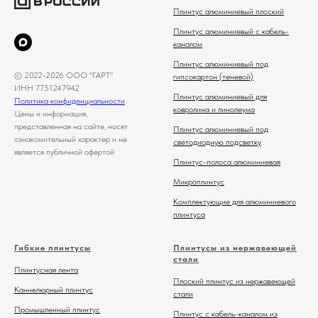
Плинтус алюминиевый плоский
Плинтус алюминиевый с кабель-
каналом
Плинтус алюминиевый под
© 2022-2026 ООО "ГАРТ"
гипсокартон (теневой)
ИНН 7751247942
Плинтус алюминиевый для
Политика конфиденциальности
ковролина и линолеума
Цены и информация,
представленная на сайте, носят
Плинтус алюминиевый под
ознакомительный характер и не
светодиодную подсветку
является публичной офертой
Плинтус-полоса алюминиевая
Микроплинтус
Комплектующие для алюминиевого
плинтуса
Гибкие плинтусы
Плинтусы из нержавеющей
стали
Плинтусная лента
Плоский плинтус из нержавеющей
Каннелюрный плинтус
стали
Промышленный плинтус
Плинтус с кабель-каналом из