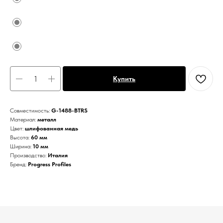
Купить
Совместимость:
G-1488-BTRS
Материал:
металл
Цвет:
шлифованная медь
Высота:
60 мм
Ширина:
10 мм
Производство:
Италия
Бренд:
Progress Profiles