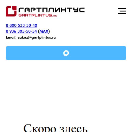
8 800 533-30-40
8 936 305-50-54
(
MAX
)
Email:
zakaz@gartplintus.ru