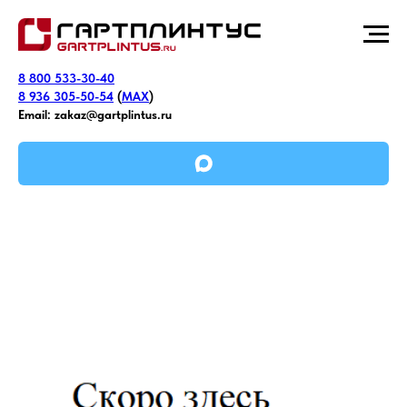
8 800 533-30-40
8 936 305-50-54
(
MAX
)
Email:
zakaz@gartplintus.ru