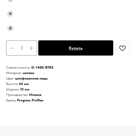
Купить
Совместимость:
G-1488-BTRS
Материал:
металл
Цвет:
шлифованная медь
Высота:
60 мм
Ширина:
10 мм
Производство:
Италия
Бренд:
Progress Profiles