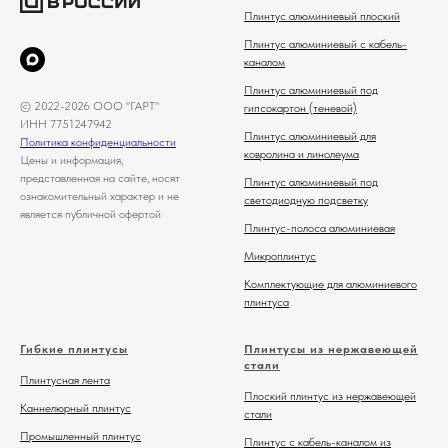
Плинтус алюминиевый плоский
Плинтус алюминиевый с кабель-
каналом
Плинтус алюминиевый под
© 2022-2026 ООО "ГАРТ"
гипсокартон (теневой)
ИНН 7751247942
Плинтус алюминиевый для
Политика конфиденциальности
ковролина и линолеума
Цены и информация,
представленная на сайте, носят
Плинтус алюминиевый под
ознакомительный характер и не
светодиодную подсветку
является публичной офертой
Плинтус-полоса алюминиевая
Микроплинтус
Комплектующие для алюминиевого
плинтуса
Гибкие плинтусы
Плинтусы из нержавеющей
стали
Плинтусная лента
Плоский плинтус из нержавеющей
Каннелюрный плинтус
стали
Промышленный плинтус
Плинтус с кабель-каналом из