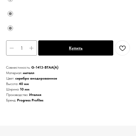
Купить
Совместимость:
G-1413-BTAA(А)
Материал:
металл
Цвет:
серебро анодированное
Высота:
40 мм
Ширина:
10 мм
Производство:
Италия
Бренд:
Progress Profiles