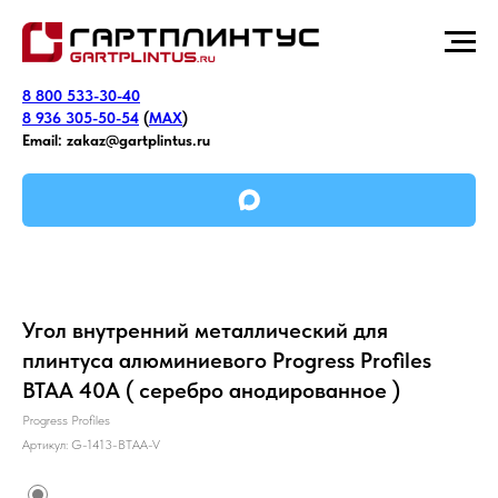
8 800 533-30-40
8 936 305-50-54
(
MAX
)
Email:
zakaz@gartplintus.ru
Угол внутренний металлический для
плинтуса алюминиевого Progress Profiles
BTAA 40A ( серебро анодированное )
Progress Profiles
Артикул:
G-1413-BTAA-V