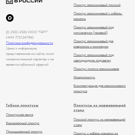
Плинтус алюминиевый плоский
Плинтус алюминиевый с кабель-
каналом
Плинтус алюминиевый под
© 2022-2026 ООО "ГАРТ"
гипсокартон (теневой)
ИНН 7751247942
Плинтус алюминиевый для
Политика конфиденциальности
ковролина и линолеума
Цены и информация,
представленная на сайте, носят
Плинтус алюминиевый под
ознакомительный характер и не
светодиодную подсветку
является публичной офертой
Плинтус-полоса алюминиевая
Микроплинтус
Комплектующие для алюминиевого
плинтуса
Гибкие плинтусы
Плинтусы из нержавеющей
стали
Плинтусная лента
Плоский плинтус из нержавеющей
Каннелюрный плинтус
стали
Промышленный плинтус
Плинтус с кабель-каналом из