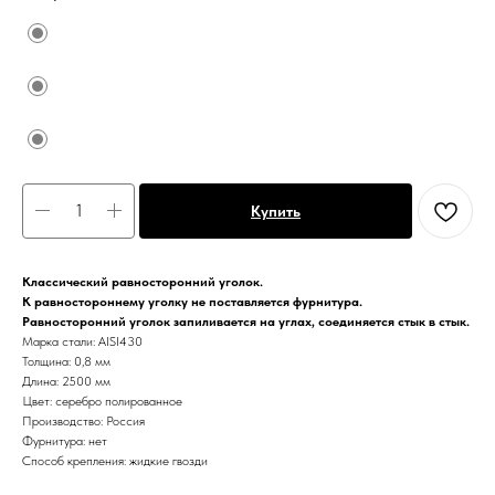
Купить
Классический равносторонний уголок.
К равностороннему уголку не поставляется фурнитура.
Равносторонний уголок запиливается на углах, соединяется стык в стык.
Марка стали: AISI430
Толщина: 0,8 мм
Длина: 2500 мм
Цвет: серебро полированное
Производство: Россия
Фурнитура: нет
Способ крепления: жидкие гвозди