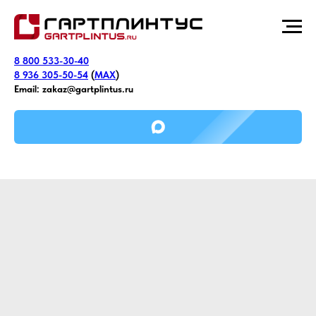
8 800 533-30-40
8 936 305-50-54
(
MAX
)
Email:
zakaz@gartplintus.ru