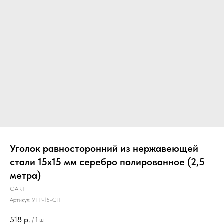
Уголок равносторонний из нержавеющей
стали 15х15 мм серебро полированное (2,5
метра)
GART
Артикул:
УГР-15-СП
518
р.
/
1 шт