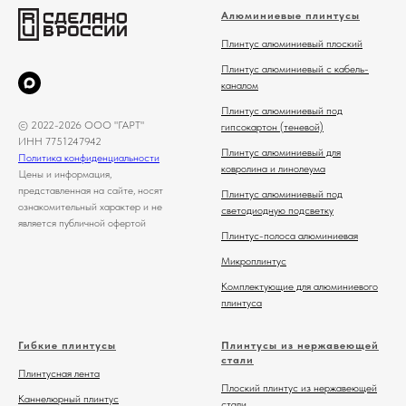
Алюминиевые плинтусы
Плинтус алюминиевый плоский
Плинтус алюминиевый с кабель-
каналом
Плинтус алюминиевый под
© 2022-2026 ООО "ГАРТ"
гипсокартон (теневой)
ИНН 7751247942
Плинтус алюминиевый для
Политика конфиденциальности
ковролина и линолеума
Цены и информация,
представленная на сайте, носят
Плинтус алюминиевый под
ознакомительный характер и не
светодиодную подсветку
является публичной офертой
Плинтус-полоса алюминиевая
Микроплинтус
Комплектующие для алюминиевого
плинтуса
Гибкие плинтусы
Плинтусы из нержавеющей
стали
Плинтусная лента
Плоский плинтус из нержавеющей
Каннелюрный плинтус
стали