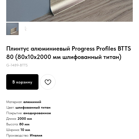
Плинтус алюминиевый Progress Profiles BTTS
80 (80х10х2000 мм шлифованный титан)
G-1489-BTTS
В корзину
Материал:
алюминий
Цвет:
шлифованный титан
Покрытие:
анодированное
Длина:
2000 мм
Высота:
80 мм
Ширина:
10 мм
Производство:
Италия