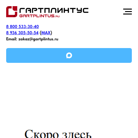
8 800 533-30-40
8 936 305-50-54
(
MAX
)
Email:
zakaz@gartplintus.ru