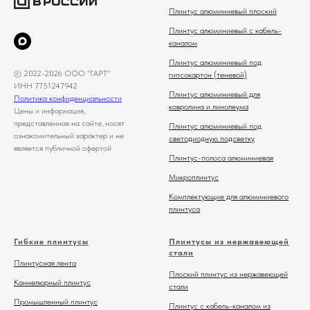
Плинтус алюминиевый плоский
Плинтус алюминиевый с кабель-
каналом
Плинтус алюминиевый под
© 2022-2026 ООО "ГАРТ"
гипсокартон (теневой)
ИНН 7751247942
Плинтус алюминиевый для
Политика конфиденциальности
ковролина и линолеума
Цены и информация,
представленная на сайте, носят
Плинтус алюминиевый под
ознакомительный характер и не
светодиодную подсветку
является публичной офертой
Плинтус-полоса алюминиевая
Микроплинтус
Комплектующие для алюминиевого
плинтуса
Гибкие плинтусы
Плинтусы из нержавеющей
стали
Плинтусная лента
Плоский плинтус из нержавеющей
Каннелюрный плинтус
стали
Промышленный плинтус
Плинтус с кабель-каналом из