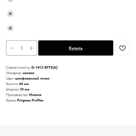
Купить
Совместимость:
G-1413-BTTS(А)
Материал:
металл
Цвет:
шлифованный титан
Высота:
40 мм
Ширина:
10 мм
Производство:
Италия
Бренд:
Progress Profiles