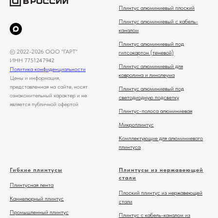
Плинтус алюминиевый плоский
Плинтус алюминиевый с кабель-
каналом
Плинтус алюминиевый под
© 2022-2026 ООО "ГАРТ"
гипсокартон (теневой)
ИНН 7751247942
Плинтус алюминиевый для
Политика конфиденциальности
ковролина и линолеума
Цены и информация,
представленная на сайте, носят
Плинтус алюминиевый под
ознакомительный характер и не
светодиодную подсветку
является публичной офертой
Плинтус-полоса алюминиевая
Микроплинтус
Комплектующие для алюминиевого
плинтуса
Гибкие плинтусы
Плинтусы из нержавеющей
стали
Плинтусная лента
Плоский плинтус из нержавеющей
Каннелюрный плинтус
стали
Промышленный плинтус
Плинтус с кабель-каналом из