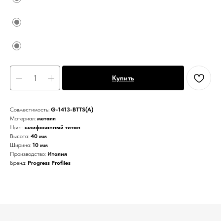
Купить
Совместимость:
G-1413-BTTS(А)
Материал:
металл
Цвет:
шлифованный титан
Высота:
40 мм
Ширина:
10 мм
Производство:
Италия
Бренд:
Progress Profiles