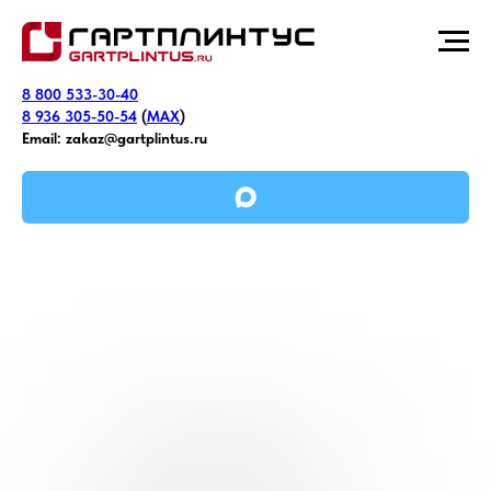
8 800 533-30-40
8 936 305-50-54
(
MAX
)
Email:
zakaz@gartplintus.ru