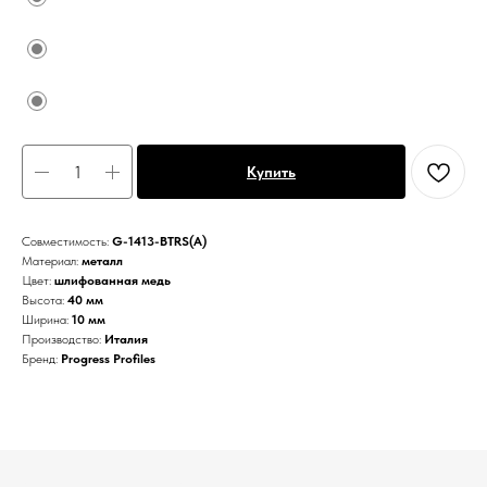
Купить
Совместимость:
G-1413-BTRS(А)
Материал:
металл
Цвет:
шлифованная медь
Высота:
40 мм
Ширина:
10 мм
Производство:
Италия
Бренд:
Progress Profiles