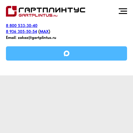
8 800 533-30-40
8 936 305-50-54
(
MAX
)
Email:
zakaz@gartplintus.ru