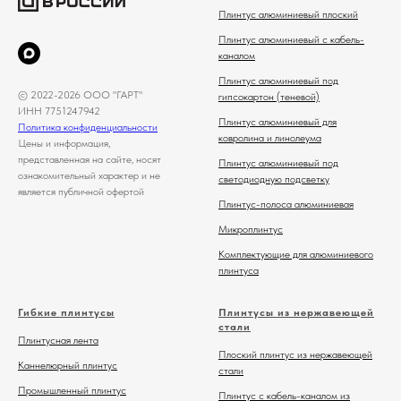
Плинтус алюминиевый плоский
Плинтус алюминиевый с кабель-
каналом
Плинтус алюминиевый под
© 2022-2026 ООО "ГАРТ"
гипсокартон (теневой)
ИНН 7751247942
Плинтус алюминиевый для
Политика конфиденциальности
ковролина и линолеума
Цены и информация,
представленная на сайте, носят
Плинтус алюминиевый под
ознакомительный характер и не
светодиодную подсветку
является публичной офертой
Плинтус-полоса алюминиевая
Микроплинтус
Комплектующие для алюминиевого
плинтуса
Гибкие плинтусы
Плинтусы из нержавеющей
стали
Плинтусная лента
Плоский плинтус из нержавеющей
Каннелюрный плинтус
стали
Промышленный плинтус
Плинтус с кабель-каналом из