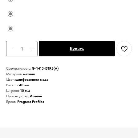
Купить
Совместимость:
G-1413-BTRS(А)
Материал:
металл
Цвет:
шлифованная медь
Высота:
40 мм
Ширина:
10 мм
Производство:
Италия
Бренд:
Progress Profiles