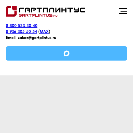
8 800 533-30-40
8 936 305-50-54
(
MAX
)
Email:
zakaz@gartplintus.ru