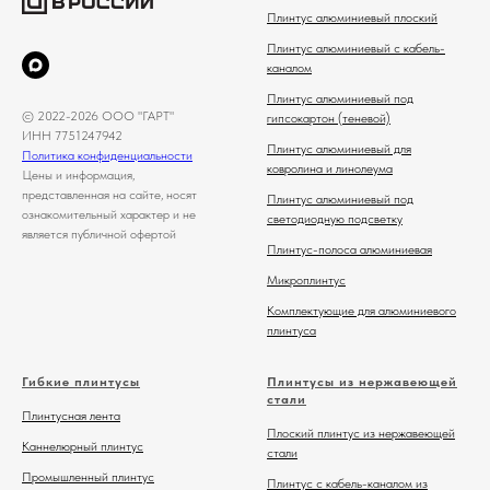
Плинтус алюминиевый плоский
Плинтус алюминиевый с кабель-
каналом
Плинтус алюминиевый под
© 2022-2026 ООО "ГАРТ"
гипсокартон (теневой)
ИНН 7751247942
Плинтус алюминиевый для
Политика конфиденциальности
ковролина и линолеума
Цены и информация,
представленная на сайте, носят
Плинтус алюминиевый под
ознакомительный характер и не
светодиодную подсветку
является публичной офертой
Плинтус-полоса алюминиевая
Микроплинтус
Комплектующие для алюминиевого
плинтуса
Гибкие плинтусы
Плинтусы из нержавеющей
стали
Плинтусная лента
Плоский плинтус из нержавеющей
Каннелюрный плинтус
стали
Промышленный плинтус
Плинтус с кабель-каналом из