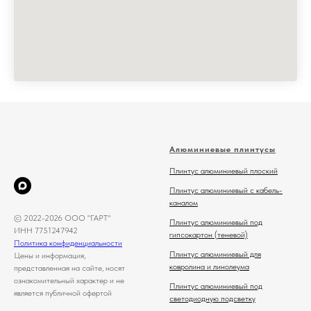
Алюминиевые плинтусы
Плинтус алюминиевый плоский
Плинтус алюминиевый с кабель-
каналом
© 2022-2026 ООО "ГАРТ"
Плинтус алюминиевый под
ИНН 7751247942
гипсокартон (теневой)
Политика конфиденциальности
Плинтус алюминиевый для
Цены и информация,
ковролина и линолеума
представленная на сайте, носят
ознакомительный характер и не
Плинтус алюминиевый под
является публичной офертой
светодиодную подсветку