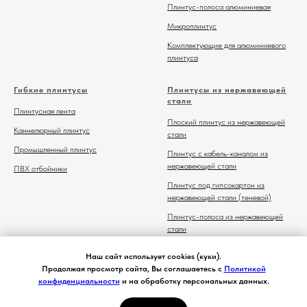
Плинтус-полоса алюминиевая
Микроплинтус
Комплектующие для алюминиевого
плинтуса
Гибкие плинтусы
Плинтусы из нержавеющей
стали
Плинтусная лента
Плоский плинтус из нержавеющей
Каннелюрный плинтус
стали
Промышленный плинтус
Плинтус с кабель-каналом из
нержавеющей стали
ПВХ отбойники
Плинтус под гипсокартон из
нержавеющей стали (теневой)
Плинтус-полоса из нержавеющей
стали
Комплектующие для плинтуса из
Наш сайт использует cookies (куки).
нержавеющей стали
Продолжая просмотр сайта, Вы соглашаетесь с
Политикой
конфиденциальности
и на обработку персональных данных.