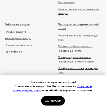
Микроплинтус
Комплектующие для алюминиевого
плинтуса
Гибкие плинтусы
Плинтусы из нержавеющей
стали
Плинтусная лента
Плоский плинтус из нержавеющей
Каннелюрный плинтус
стали
Промышленный плинтус
Плинтус с кабель-каналом из
нержавеющей стали
ПВХ отбойники
Плинтус под гипсокартон из
нержавеющей стали (теневой)
Плинтус-полоса из нержавеющей
стали
Комплектующие для плинтуса из
Наш сайт использует cookies (куки).
нержавеющей стали
Продолжая просмотр сайта, Вы соглашаетесь с
Политикой
конфиденциальности
и на обработку персональных данных.
СОГЛАСЕН
Главная
Каталог
Контакты
Избранное
Корзина