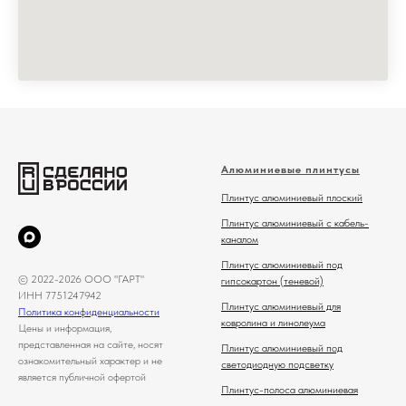
Алюминиевые плинтусы
Плинтус алюминиевый плоский
Плинтус алюминиевый с кабель-
каналом
Плинтус алюминиевый под
© 2022-2026 ООО "ГАРТ"
гипсокартон (теневой)
ИНН 7751247942
Плинтус алюминиевый для
Политика конфиденциальности
ковролина и линолеума
Цены и информация,
представленная на сайте, носят
Плинтус алюминиевый под
ознакомительный характер и не
светодиодную подсветку
является публичной офертой
Плинтус-полоса алюминиевая