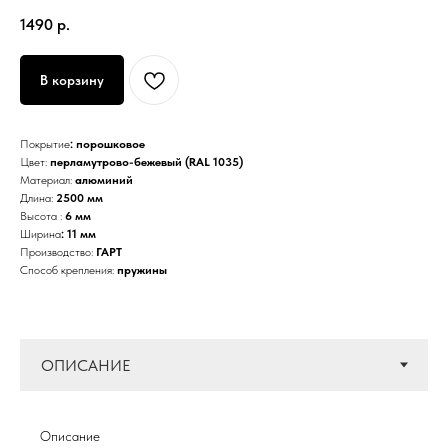
1490
р.
В корзину
Покрытие
: порошковое
Цвет:
перламутрово-бежевый (RAL 1035)
Материал:
алюминий
Длина:
2500 мм
Высота :
6 мм
Ширина
: 11 мм
Производство:
ГАРТ
Способ крепления:
пружины
Описание