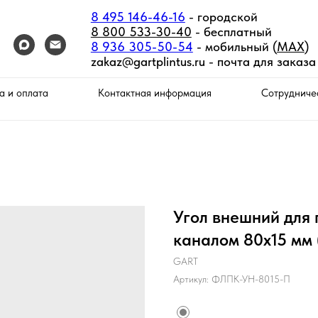
8 495 146-46-16
- городской
8 800 533-30-40
- бесплатный
8 936 305-50-54
- мобильный (
MAX
)
zakaz@gartplintus.ru -
почта для заказа
а и оплата
Контактная информация
Сотрудниче
Угол внешний для 
каналом 80х15 мм
GART
Артикул:
ФЛПК-УН-8015-П