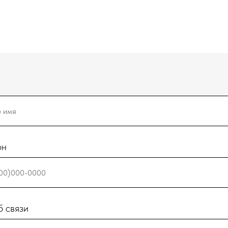
он
 связи