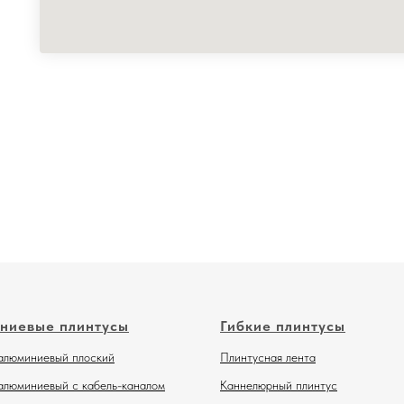
ниевые плинтусы
Гибкие плинтусы
алюминиевый плоский
Плинтусная лента
алюминиевый с кабель-каналом
Каннелюрный плинтус