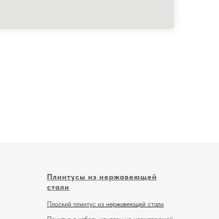
Плинтусы из нержавеющей
стали
Плоский плинтус из нержавеющей стали
Плинтус с кабель-каналом из нержавеющей