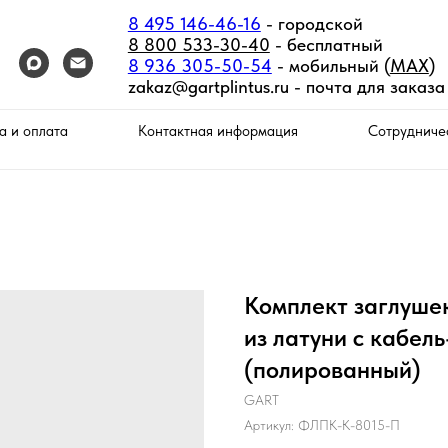
8 495 146-46-16
- городской
8 800 533-30-40
- бесплатный
8 936 305-50-54
- мобильный (
MAX
)
zakaz@gartplintus.ru -
почта для заказа
а и оплата
Контактная информация
Сотрудниче
Комплект заглушек
из латуни с кабел
(полированный)
GART
Артикул:
ФЛПК-К-8015-П