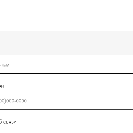
он
 связи