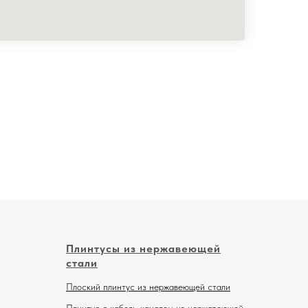
Плинтусы из нержавеющей
стали
Плоский плинтус из нержавеющей стали
Плинтус с кабель-каналом из нержавеющей