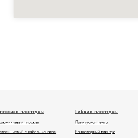
ниевые плинтусы
Гибкие плинтусы
алюминиевый плоский
Плинтусная лента
алюминиевый с кабель-каналом
Каннелюрный плинтус