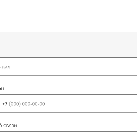
он
+7
 связи