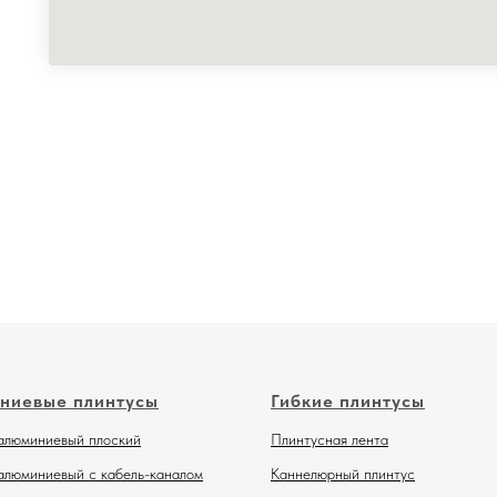
ниевые плинтусы
Гибкие плинтусы
алюминиевый плоский
Плинтусная лента
алюминиевый с кабель-каналом
Каннелюрный плинтус