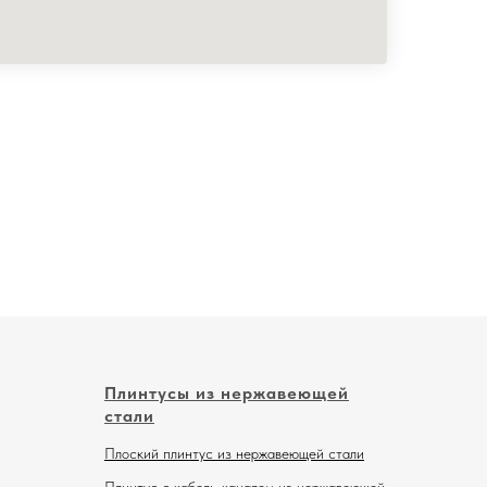
Плинтусы из нержавеющей
стали
Плоский плинтус из нержавеющей стали
Плинтус с кабель-каналом из нержавеющей