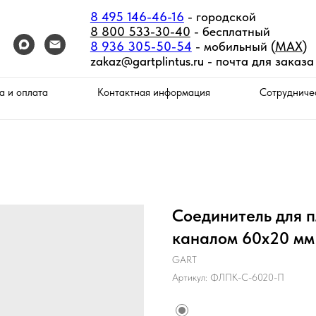
8 495 146-46-16
- городской
8 800 533-30-40
- бесплатный
8 936 305-50-54
- мобильный (
MAX
)
zakaz@gartplintus.ru -
почта для заказа
а и оплата
Контактная информация
Сотрудниче
Соединитель для п
каналом 60х20 мм
GART
Артикул:
ФЛПК-С-6020-П