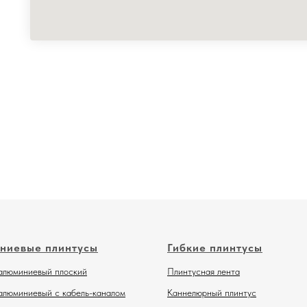
ниевые плинтусы
Гибкие плинтусы
алюминиевый плоский
Плинтусная лента
алюминиевый с кабель-каналом
Каннелюрный плинтус