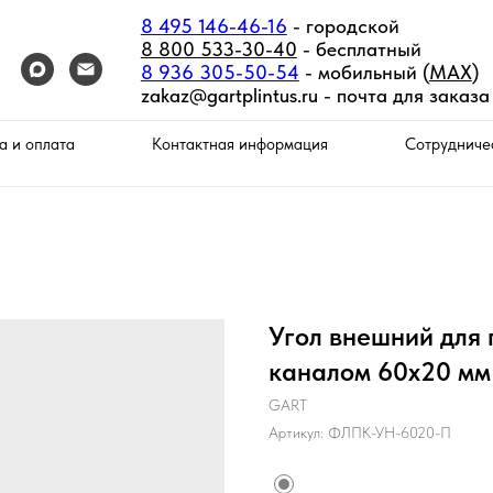
8 495 146-46-16
- городской
8 800 533-30-40
- бесплатный
8 936 305-50-54
- мобильный (
MAX
)
zakaz@gartplintus.ru -
почта для заказа
а и оплата
Контактная информация
Сотрудниче
Угол внешний для 
каналом 60х20 мм
GART
Артикул:
ФЛПК-УН-6020-П