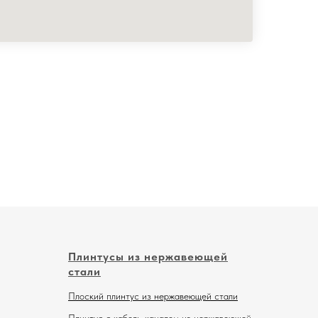
Плинтусы из нержавеющей
стали
Плоский плинтус из нержавеющей стали
Плинтус с кабель-каналом из нержавеющей