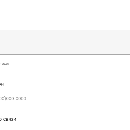
он
 связи