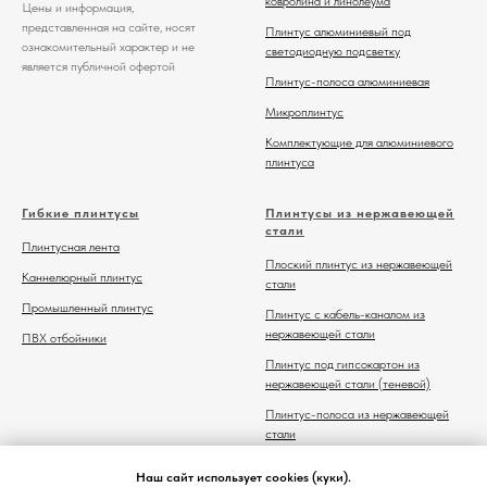
ковролина и линолеума
Цены и информация,
представленная на сайте, носят
Плинтус алюминиевый под
ознакомительный характер и не
светодиодную подсветку
является публичной офертой
Плинтус-полоса алюминиевая
Микроплинтус
Комплектующие для алюминиевого
плинтуса
Гибкие плинтусы
Плинтусы из нержавеющей
стали
Плинтусная лента
Плоский плинтус из нержавеющей
Каннелюрный плинтус
стали
Промышленный плинтус
Плинтус с кабель-каналом из
нержавеющей стали
ПВХ отбойники
Плинтус под гипсокартон из
нержавеющей стали (теневой)
Плинтус-полоса из нержавеющей
стали
Комплектующие для плинтуса из
Наш сайт использует cookies (куки).
нержавеющей стали