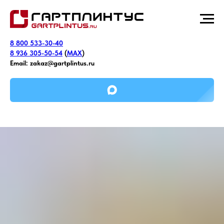
8 800 533-30-40
8 936 305-50-54
(
MAX
)
Email:
zakaz@gartplintus.ru