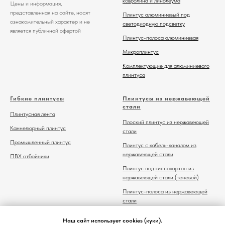
ковролина и линолеума
Цены и информация,
представленная на сайте, носят
Плинтус алюминиевый под
ознакомительный характер и не
светодиодную подсветку
является публичной офертой
Плинтус-полоса алюминиевая
Микроплинтус
Комплектующие для алюминиевого
плинтуса
Гибкие плинтусы
Плинтусы из нержавеющей
стали
Плинтусная лента
Плоский плинтус из нержавеющей
Каннелюрный плинтус
стали
Промышленный плинтус
Плинтус с кабель-каналом из
нержавеющей стали
ПВХ отбойники
Плинтус под гипсокартон из
нержавеющей стали (теневой)
Плинтус-полоса из нержавеющей
стали
Комплектующие для плинтуса из
Наш сайт использует cookies (куки).
нержавеющей стали