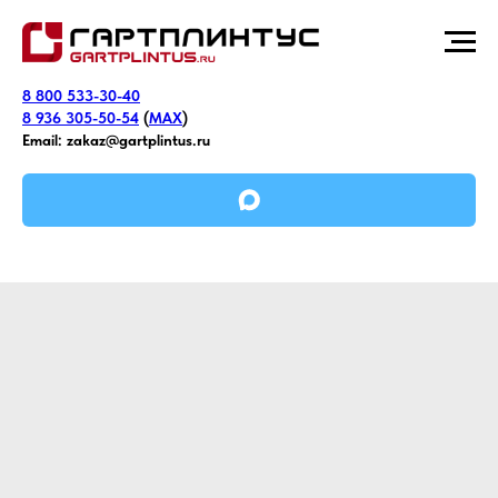
8 800 533-30-40
8 936 305-50-54
(
MAX
)
Email:
zakaz@gartplintus.ru