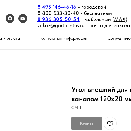
8 495 146-46-16
- городской
8 800 533-30-40
- бесплатный
8 936 305-50-54
- мобильный (
MAX
)
zakaz@gartplintus.ru -
почта для заказа
а и оплата
Контактная информация
Сотрудниче
Угол внешний для 
каналом 120х20 м
GART
Купить