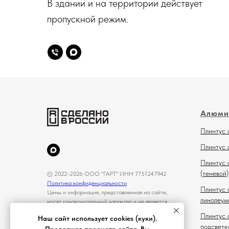
В здании и на территории действует
пропускной режим.
Алюми
Плинтус 
Плинтус 
Плинтус 
(теневой)
© 2022-2026 ООО "ГАРТ" ИНН 7751247942
Политика конфиденциальности
Плинтус 
Цены и информация, представленная на сайте,
линолеум
носят ознакомительный характер и не является
публичной офертой
Плинтус 
Наш сайт использует cookies (куки).
подсветк