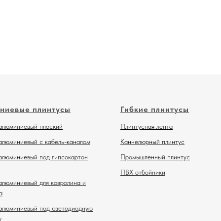
ниевые плинтусы
Гибкие плинтусы
алюминиевый плоский
Плинтусная лента
алюминиевый с кабель-каналом
Каннелюрный плинтус
алюминиевый под гипсокартон
Промышленный плинтус
ПВХ отбойники
алюминиевый для ковролина и
а
алюминиевый под светодиодную
у