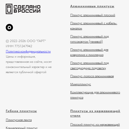
Алюминиевые плинтусы
Плинтус алюминиевый плоский
Плинтус алюминиевый с кабель-
каналом
Плинтус алюминиевый под
© 2022-2026 ООО "ГАРТ"
гипсокартон (теневой)
ИНН 7751247942
Плинтус алюминиевый для
Политика конфиденциальности
ковролина и линолеума
Цены и информация,
представленная на сайте, носят
Плинтус алюминиевый под
ознакомительный характер и не
светодиодную подсветку
является публичной офертой
Плинтус-полоса алюминиевая
Микроплинтус
Комплектующие для алюминиевого
плинтуса
Гибкие плинтусы
Плинтусы из нержавеющей
стали
Плинтусная лента
Плоский плинтус из нержавеющей
Каннелюрный плинтус