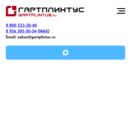
8 800 533-30-40
8 936 305-50-54
(
MAX
)
Email:
zakaz@gartplintus.ru