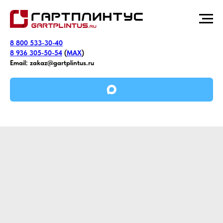
8 800 533-30-40
8 936 305-50-54
(
MAX
)
Email:
zakaz@gartplintus.ru