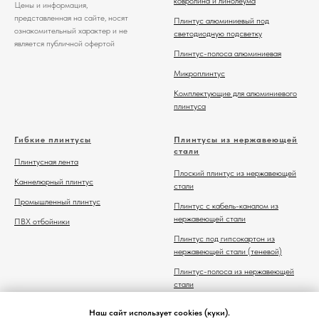
ковролина и линолеума
Цены и информация,
представленная на сайте, носят
Плинтус алюминиевый под
ознакомительный характер и не
светодиодную подсветку
является публичной офертой
Плинтус-полоса алюминиевая
Микроплинтус
Комплектующие для алюминиевого
плинтуса
Гибкие плинтусы
Плинтусы из нержавеющей
стали
Плинтусная лента
Плоский плинтус из нержавеющей
Каннелюрный плинтус
стали
Промышленный плинтус
Плинтус с кабель-каналом из
нержавеющей стали
ПВХ отбойники
Плинтус под гипсокартон из
нержавеющей стали (теневой)
Плинтус-полоса из нержавеющей
стали
Комплектующие для плинтуса из
Наш сайт использует cookies (куки).
нержавеющей стали