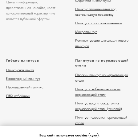
ковролина и линолеума
Цены и информация,
представленная на сайте, носят
Плинтус алюминиевый под
ознакомительный характер и не
светодиодную подсветку
является публичной офертой
Плинтус-полоса алюминиевая
Микроплинтус
Комплектующие для алюминиевого
плинтуса
Гибкие плинтусы
Плинтусы из нержавеющей
стали
Плинтусная лента
Плоский плинтус из нержавеющей
Каннелюрный плинтус
стали
Промышленный плинтус
Плинтус с кабель-каналом из
нержавеющей стали
ПВХ отбойники
Плинтус под гипсокартон из
нержавеющей стали (теневой)
Плинтус-полоса из нержавеющей
стали
Комплектующие для плинтуса из
Наш сайт использует cookies (куки).
нержавеющей стали