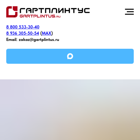
8 800 533-30-40
8 936 305-50-54
(
MAX
)
Email:
zakaz@gartplintus.ru