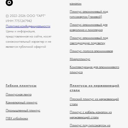
каналом
Плинтус алюминиевый под
© 2022-2026 ООО "ГАРТ"
гипсокартон (теневой)
ИНН 7751247942
Плинтус алюминиевый для
Политика конфиденциальности
ковролина и линолеума
Цены и информация,
представленная на сайте, носят
Плинтус алюминиевый под
ознакомительный характер и не
светодиодную подсветку
является публичной офертой
Плинтус-полоса алюминиевая
Микроплинтус
Комплектующие для алюминиевого
плинтуса
Гибкие плинтусы
Плинтусы из нержавеющей
стали
Плинтусная лента
Плоский плинтус из нержавеющей
Каннелюрный плинтус
стали
Промышленный плинтус
Плинтус с кабель-каналом из
нержавеющей стали
ПВХ отбойники
Плинтус под гипсокартон из