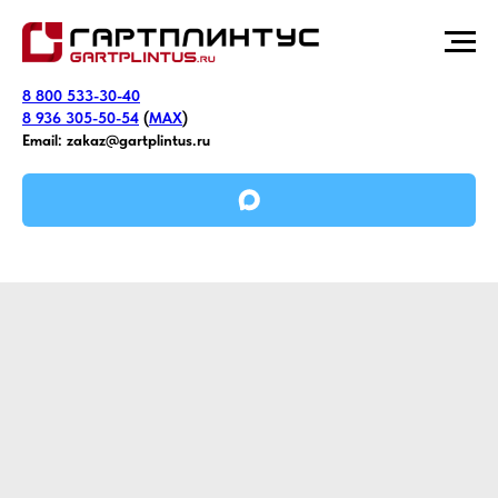
8 800 533-30-40
8 936 305-50-54
(
MAX
)
Email:
zakaz@gartplintus.ru