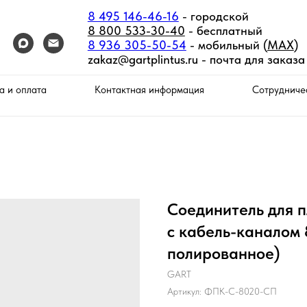
8 495 146-46-16
- городской
8 800 533-30-40
- бесплатный
8 936 305-50-54
- мобильный (
MAX
)
zakaz@gartplintus.ru -
почта для заказа
а и оплата
Контактная информация
Сотрудниче
Соединитель для 
с кабель-каналом
полированное)
GART
Артикул:
ФПК-С-8020-СП