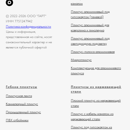
каналом
Плинтус алюминиевый под
© 2022-2026 ООО "ГАРТ"
гипсокартон (теневой)
ИНН 7751247942
Плинтус алюминиевый для
Политика конфиденциальности
ковролина и линолеума
Цены и информация,
представленная на сайте, носят
Плинтус алюминиевый под
ознакомительный характер и не
светодиодную подсветку
является публичной офертой
Плинтус-полоса алюминиевая
Микроплинтус
Комплектующие для алюминиевого
плинтуса
Гибкие плинтусы
Плинтусы из нержавеющей
стали
Плинтусная лента
Плоский плинтус из нержавеющей
Каннелюрный плинтус
стали
Промышленный плинтус
Плинтус с кабель-каналом из
нержавеющей стали
ПВХ отбойники
Плинтус под гипсокартон из