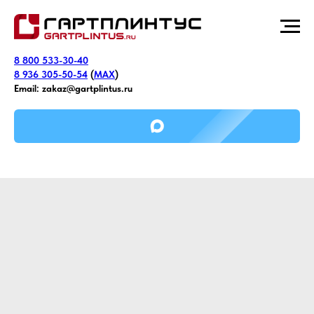
8 800 533-30-40
8 936 305-50-54
(
MAX
)
Email:
zakaz@gartplintus.ru