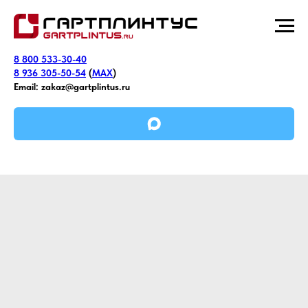
8 800 533-30-40
8 936 305-50-54
(
MAX
)
Email:
zakaz@gartplintus.ru