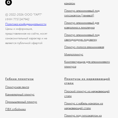
каналом
Плинтус алюминиевый под
© 2022-2026 ООО "ГАРТ"
гипсокартон (теневой)
ИНН 7751247942
Плинтус алюминиевый для
Политика конфиденциальности
ковролина и линолеума
Цены и информация,
представленная на сайте, носят
Плинтус алюминиевый под
ознакомительный характер и не
светодиодную подсветку
является публичной офертой
Плинтус-полоса алюминиевая
Микроплинтус
Комплектующие для алюминиевого
плинтуса
Гибкие плинтусы
Плинтусы из нержавеющей
стали
Плинтусная лента
Плоский плинтус из нержавеющей
Каннелюрный плинтус
стали
Промышленный плинтус
Плинтус с кабель-каналом из
нержавеющей стали
ПВХ отбойники
Плинтус под гипсокартон из