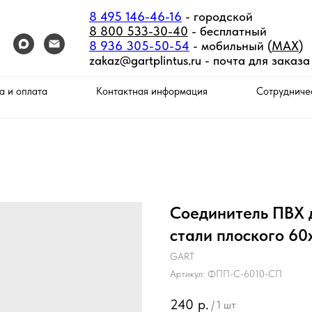
8 495 146-46-16
- городской
8 800 533-30-40
- бесплатный
8 936 305-50-54
- мобильный (
MAX
)
zakaz@gartplintus.ru -
почта для заказа
а и оплата
Контактная информация
Сотрудниче
Соединитель ПВХ 
стали плоского 60
GART
Артикул:
ФПП-С-6010-СП
240
р.
/
1 шт