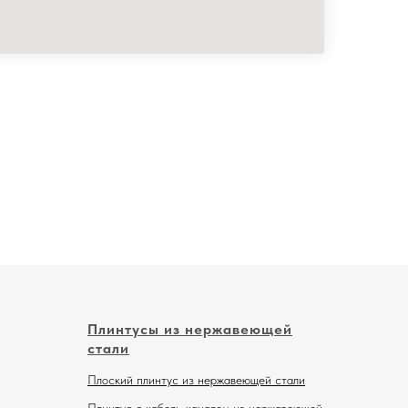
Плинтусы из нержавеющей
стали
Плоский плинтус из нержавеющей стали
Плинтус с кабель-каналом из нержавеющей