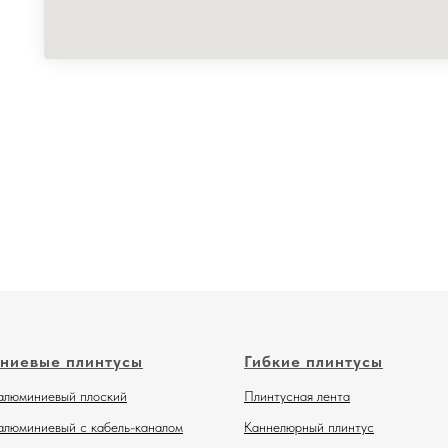
ниевые плинтусы
Гибкие плинтусы
алюминиевый плоский
Плинтусная лента
алюминиевый с кабель-каналом
Каннелюрный плинтус