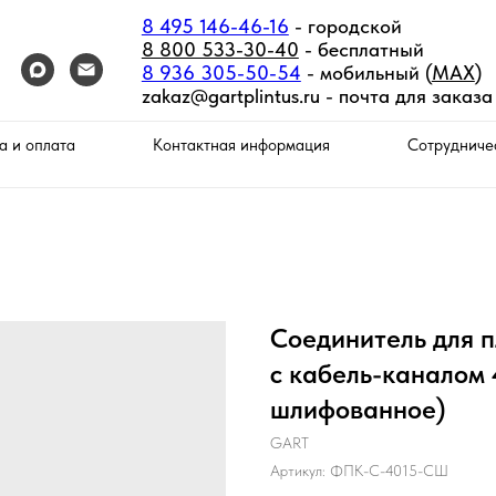
8 495 146-46-16
- городской
8 800 533-30-40
- бесплатный
8 936 305-50-54
- мобильный (
MAX
)
zakaz@gartplintus.ru -
почта для заказа
а и оплата
Контактная информация
Сотрудниче
Соединитель для 
с кабель-каналом 
шлифованное)
GART
Артикул:
ФПК-С-4015-СШ