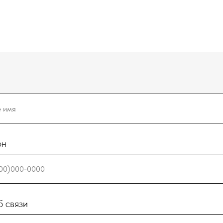
он
 связи