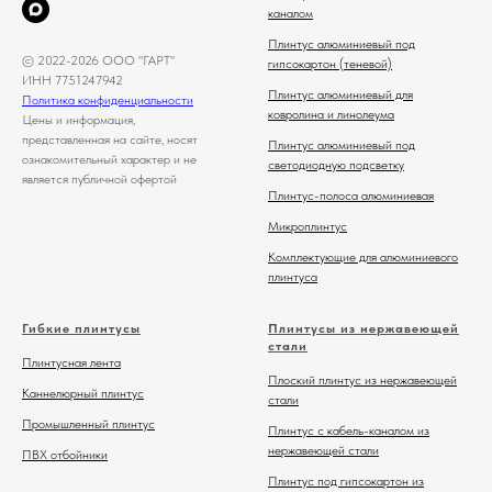
каналом
Плинтус алюминиевый под
© 2022-2026 ООО "ГАРТ"
гипсокартон (теневой)
ИНН 7751247942
Плинтус алюминиевый для
Политика конфиденциальности
ковролина и линолеума
Цены и информация,
представленная на сайте, носят
Плинтус алюминиевый под
ознакомительный характер и не
светодиодную подсветку
является публичной офертой
Плинтус-полоса алюминиевая
Микроплинтус
Комплектующие для алюминиевого
плинтуса
Гибкие плинтусы
Плинтусы из нержавеющей
стали
Плинтусная лента
Плоский плинтус из нержавеющей
Каннелюрный плинтус
стали
Промышленный плинтус
Плинтус с кабель-каналом из
нержавеющей стали
ПВХ отбойники
Плинтус под гипсокартон из