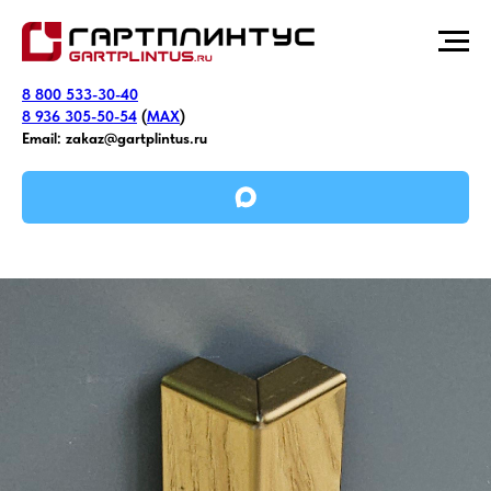
8 800 533-30-40
8 936 305-50-54
(
MAX
)
Email:
zakaz@gartplintus.ru