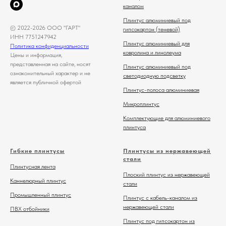
каналом
Плинтус алюминиевый под
© 2022-2026 ООО "ГАРТ"
гипсокартон (теневой)
ИНН 7751247942
Плинтус алюминиевый для
Политика конфиденциальности
ковролина и линолеума
Цены и информация,
представленная на сайте, носят
Плинтус алюминиевый под
ознакомительный характер и не
светодиодную подсветку
является публичной офертой
Плинтус-полоса алюминиевая
Микроплинтус
Комплектующие для алюминиевого
плинтуса
Гибкие плинтусы
Плинтусы из нержавеющей
стали
Плинтусная лента
Плоский плинтус из нержавеющей
Каннелюрный плинтус
стали
Промышленный плинтус
Плинтус с кабель-каналом из
нержавеющей стали
ПВХ отбойники
Плинтус под гипсокартон из