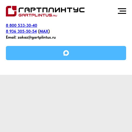
8 800 533-30-40
8 936 305-50-54
(
MAX
)
Email:
zakaz@gartplintus.ru