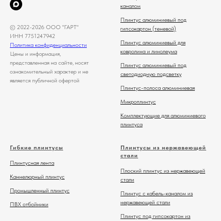
каналом
Плинтус алюминиевый под
© 2022-2026 ООО "ГАРТ"
гипсокартон (теневой)
ИНН 7751247942
Плинтус алюминиевый для
Политика конфиденциальности
ковролина и линолеума
Цены и информация,
представленная на сайте, носят
Плинтус алюминиевый под
ознакомительный характер и не
светодиодную подсветку
является публичной офертой
Плинтус-полоса алюминиевая
Микроплинтус
Комплектующие для алюминиевого
плинтуса
Гибкие плинтусы
Плинтусы из нержавеющей
стали
Плинтусная лента
Плоский плинтус из нержавеющей
Каннелюрный плинтус
стали
Промышленный плинтус
Плинтус с кабель-каналом из
нержавеющей стали
ПВХ отбойники
Плинтус под гипсокартон из