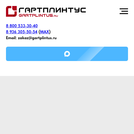
8 800 533-30-40
8 936 305-50-54
(
MAX
)
Email:
zakaz@gartplintus.ru