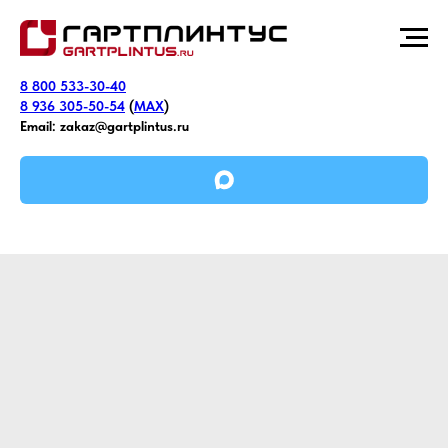
8 800 533-30-40
8 936 305-50-54
(
MAX
)
Email:
zakaz@gartplintus.ru