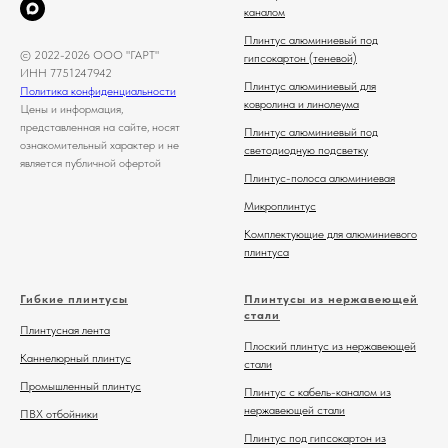
каналом
Плинтус алюминиевый под
© 2022-2026 ООО "ГАРТ"
гипсокартон (теневой)
ИНН 7751247942
Плинтус алюминиевый для
Политика конфиденциальности
ковролина и линолеума
Цены и информация,
представленная на сайте, носят
Плинтус алюминиевый под
ознакомительный характер и не
светодиодную подсветку
является публичной офертой
Плинтус-полоса алюминиевая
Микроплинтус
Комплектующие для алюминиевого
плинтуса
Гибкие плинтусы
Плинтусы из нержавеющей
стали
Плинтусная лента
Плоский плинтус из нержавеющей
Каннелюрный плинтус
стали
Промышленный плинтус
Плинтус с кабель-каналом из
нержавеющей стали
ПВХ отбойники
Плинтус под гипсокартон из