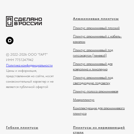
Алюминиевые плинтусы
Плинтус алюминиевый плоский
Плинтус алюминиевый с кабель-
каналом
Плинтус алюминиевый под
© 2022-2026 ООО "ГАРТ"
гипсокартон (теневой)
ИНН 7751247942
Плинтус алюминиевый для
Политика конфиденциальности
ковролина и линолеума
Цены и информация,
представленная на сайте, носят
Плинтус алюминиевый под
ознакомительный характер и не
светодиодную подсветку
является публичной офертой
Плинтус-полоса алюминиевая
Микроплинтус
Комплектующие для алюминиевого
плинтуса
Гибкие плинтусы
Плинтусы из нержавеющей
стали