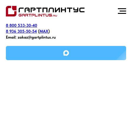
8 800 533-30-40
8 936 305-50-54
(
MAX
)
Email:
zakaz@gartplintus.ru