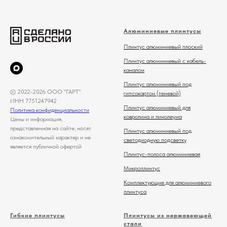
Алюминиевые плинтусы
Плинтус алюминиевый плоский
Плинтус алюминиевый с кабель-
каналом
Плинтус алюминиевый под
© 2022-2026 ООО "ГАРТ"
гипсокартон (теневой)
ИНН 7751247942
Плинтус алюминиевый для
Политика конфиденциальности
ковролина и линолеума
Цены и информация,
представленная на сайте, носят
Плинтус алюминиевый под
ознакомительный характер и не
светодиодную подсветку
является публичной офертой
Плинтус-полоса алюминиевая
Микроплинтус
Комплектующие для алюминиевого
плинтуса
Гибкие плинтусы
Плинтусы из нержавеющей
стали