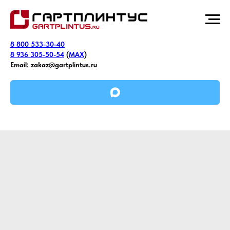
8 800 533-30-40
8 936 305-50-54
(
MAX
)
Email:
zakaz@gartplintus.ru