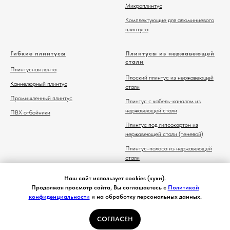
Микроплинтус
Комплектующие для алюминиевого
плинтуса
Гибкие плинтусы
Плинтусы из нержавеющей
стали
Плинтусная лента
Плоский плинтус из нержавеющей
Каннелюрный плинтус
стали
Промышленный плинтус
Плинтус с кабель-каналом из
нержавеющей стали
ПВХ отбойники
Плинтус под гипсокартон из
нержавеющей стали (теневой)
Плинтус-полоса из нержавеющей
стали
Комплектующие для плинтуса из
Наш сайт использует cookies (куки).
нержавеющей стали
Продолжая просмотр сайта, Вы соглашаетесь с
Политикой
конфиденциальности
и на обработку персональных данных.
СОГЛАСЕН
Главная
Каталог
Контакты
Избранное
Корзина