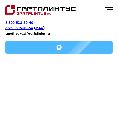
8 800 533-30-40
8 936 305-50-54
(
MAX
)
Email:
zakaz@gartplintus.ru