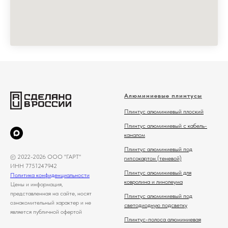
Алюминиевые плинтусы
Плинтус алюминиевый плоский
Плинтус алюминиевый с кабель-
каналом
Плинтус алюминиевый под
© 2022-2026 ООО "ГАРТ"
гипсокартон (теневой)
ИНН 7751247942
Плинтус алюминиевый для
Политика конфиденциальности
ковролина и линолеума
Цены и информация,
представленная на сайте, носят
Плинтус алюминиевый под
ознакомительный характер и не
светодиодную подсветку
является публичной офертой
Плинтус-полоса алюминиевая