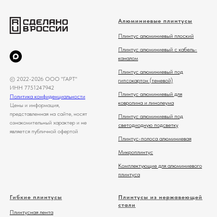
Алюминиевые плинтусы
Плинтус алюминиевый плоский
Плинтус алюминиевый с кабель-
каналом
Плинтус алюминиевый под
© 2022-2026 ООО "ГАРТ"
гипсокартон (теневой)
ИНН 7751247942
Плинтус алюминиевый для
Политика конфиденциальности
ковролина и линолеума
Цены и информация,
представленная на сайте, носят
Плинтус алюминиевый под
ознакомительный характер и не
светодиодную подсветку
является публичной офертой
Плинтус-полоса алюминиевая
Микроплинтус
Комплектующие для алюминиевого
плинтуса
Гибкие плинтусы
Плинтусы из нержавеющей
стали
Плинтусная лента