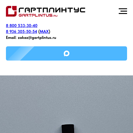
8 800 533-30-40
8 936 305-50-54
(
MAX
)
Email:
zakaz@gartplintus.ru