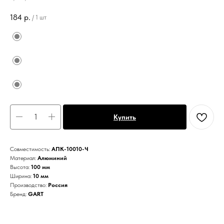
184
р.
/
1 шт
Купить
Совместимость:
АПК-10010-Ч
Материал:
Алюминий
Высота:
100 мм
Ширина:
10 мм
Производство:
Россия
Бренд:
GART