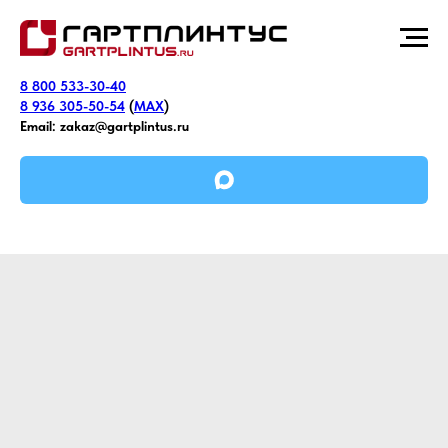
8 800 533-30-40
8 936 305-50-54
(
MAX
)
Email:
zakaz@gartplintus.ru