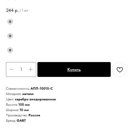
244
р.
/
1 шт
Купить
Совместимость:
АПП-10010-С
Материал:
металл
Цвет:
серебро анодированное
Высота:
100 мм
Ширина:
10 мм
Производство:
Россия
Бренд:
GART