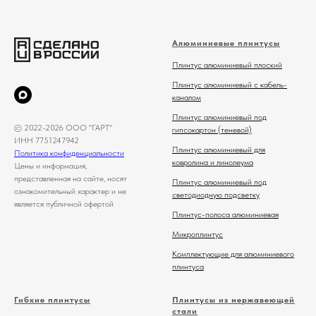
Алюминиевые плинтусы
Плинтус алюминиевый плоский
Плинтус алюминиевый с кабель-
каналом
Плинтус алюминиевый под
© 2022-2026 ООО "ГАРТ"
гипсокартон (теневой)
ИНН 7751247942
Плинтус алюминиевый для
Политика конфиденциальности
ковролина и линолеума
Цены и информация,
представленная на сайте, носят
Плинтус алюминиевый под
ознакомительный характер и не
светодиодную подсветку
является публичной офертой
Плинтус-полоса алюминиевая
Микроплинтус
Комплектующие для алюминиевого
плинтуса
Гибкие плинтусы
Плинтусы из нержавеющей
стали