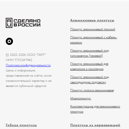
Алюминиевые плинтусы
Плинтус алюминиевый плоский
Плинтус алюминиевый с кабель-
каналом
Плинтус алюминиевый под
© 2022-2026 ООО "ГАРТ"
гипсокартон (теневой)
ИНН 7751247942
Плинтус алюминиевый для
Политика конфиденциальности
ковролина и линолеума
Цены и информация,
представленная на сайте, носят
Плинтус алюминиевый под
ознакомительный характер и не
светодиодную подсветку
является публичной офертой
Плинтус-полоса алюминиевая
Микроплинтус
Комплектующие для алюминиевого
плинтуса
Гибкие плинтусы
Плинтусы из нержавеющей