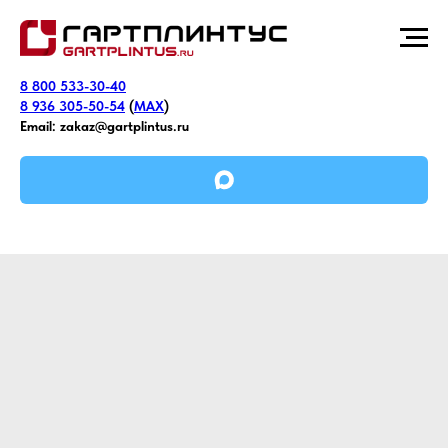
8 800 533-30-40
8 936 305-50-54
(
MAX
)
Email:
zakaz@gartplintus.ru