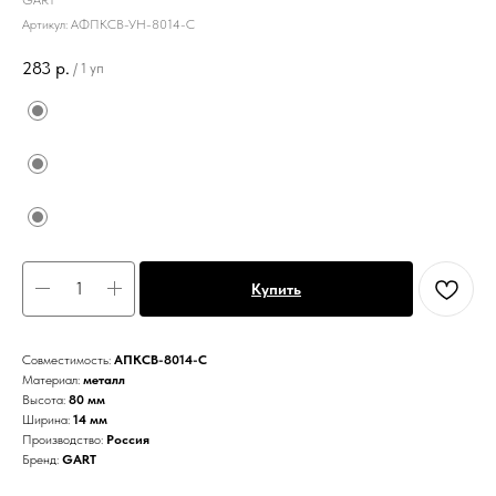
GART
Артикул:
АФПКСВ-УН-8014-С
283
р.
/
1 уп
Купить
Совместимость:
АПКСВ-8014-С
Материал:
металл
Высота:
80 мм
Ширина:
14 мм
Производство:
Россия
Бренд:
GART