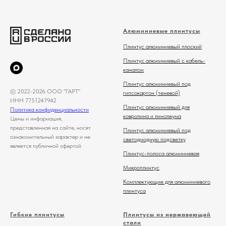
Алюминиевые плинтусы
Плинтус алюминиевый плоский
Плинтус алюминиевый с кабель-
каналом
Плинтус алюминиевый под
© 2022-2026 ООО "ГАРТ"
гипсокартон (теневой)
ИНН 7751247942
Плинтус алюминиевый для
Политика конфиденциальности
ковролина и линолеума
Цены и информация,
представленная на сайте, носят
Плинтус алюминиевый под
ознакомительный характер и не
светодиодную подсветку
является публичной офертой
Плинтус-полоса алюминиевая
Микроплинтус
Комплектующие для алюминиевого
плинтуса
Гибкие плинтусы
Плинтусы из нержавеющей
стали