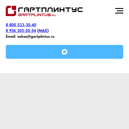
8 800 533-30-40
8 936 305-50-54
(
MAX
)
Email:
zakaz@gartplintus.ru