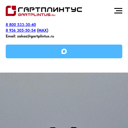
8 800 533-30-40
8 936 305-50-54
(
MAX
)
Email:
zakaz@gartplintus.ru