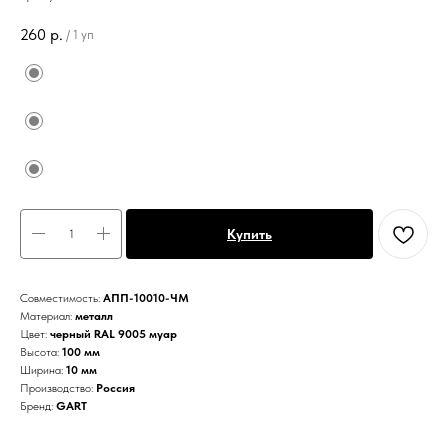
260
р.
/
1 уп
Купить
Совместимость:
АПП-10010-ЧМ
Материал:
металл
Цвет:
черный RAL 9005 муар
Высота:
100 мм
Ширина:
10 мм
Производство:
Россия
Бренд:
GART