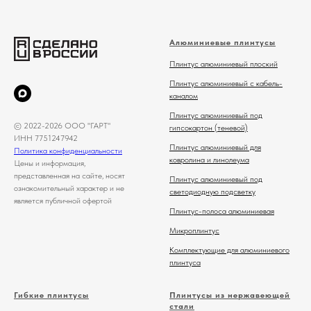
Алюминиевые плинтусы
Плинтус алюминиевый плоский
Плинтус алюминиевый с кабель-
каналом
Плинтус алюминиевый под
© 2022-2026 ООО "ГАРТ"
гипсокартон (теневой)
ИНН 7751247942
Плинтус алюминиевый для
Политика конфиденциальности
ковролина и линолеума
Цены и информация,
представленная на сайте, носят
Плинтус алюминиевый под
ознакомительный характер и не
светодиодную подсветку
является публичной офертой
Плинтус-полоса алюминиевая
Микроплинтус
Комплектующие для алюминиевого
плинтуса
Гибкие плинтусы
Плинтусы из нержавеющей
стали