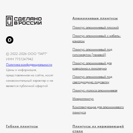
Алюминиевые плинтусы
Плинтус алюминиевый плоский
Плинтус алюминиевый с кабель-
каналом
Плинтус алюминиевый под
© 2022-2026 ООО "ГАРТ"
гипсокартон (теневой)
ИНН 7751247942
Плинтус алюминиевый для
Политика конфиденциальности
ковролина и линолеума
Цены и информация,
представленная на сайте, носят
Плинтус алюминиевый под
ознакомительный характер и не
светодиодную подсветку
является публичной офертой
Плинтус-полоса алюминиевая
Микроплинтус
Комплектующие для алюминиевого
плинтуса
Гибкие плинтусы
Плинтусы из нержавеющей
стали