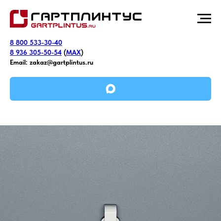
8 800 533-30-40
8 936 305-50-54
(
MAX
)
Email:
zakaz@gartplintus.ru