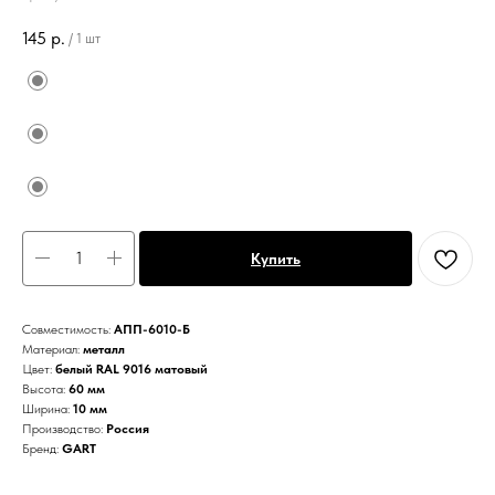
145
р.
/
1 шт
Купить
Совместимость:
АПП-6010-Б
Материал:
металл
Цвет:
белый RAL 9016 матовый
Высота:
60 мм
Ширина:
10 мм
Производство:
Россия
Бренд:
GART