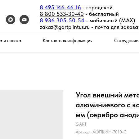
8 495 146-46-16
- городской
8 800 533-30-40
- бесплатный
8 936 305-50-54
- мобильный (
MAX
)
zakaz@gartplintus.ru -
почта для заказа
а и оплата
Контактная информация
Сотрудниче
Угол внешний мета
алюминиевого с ка
мм (серебро анод
GART
Артикул:
АФПК-УН-7010-С