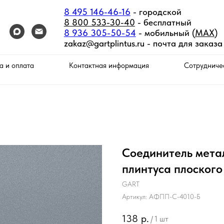
8 495 146-46-16
- городской
8 800 533-30-40
- бесплатный
8 936 305-50-54
- мобильный (
MAX
)
zakaz@gartplintus.ru -
почта для заказа
а и оплата
Контактная информация
Сотрудниче
Соединитель мета
плинтуса плоского
GART
Артикул:
АФПП-С-4010-Б
138
р.
/
1 шт