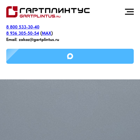
8 800 533-30-40
8 936 305-50-54
(
MAX
)
Email:
zakaz@gartplintus.ru