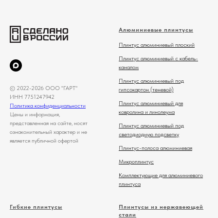
Алюминиевые плинтусы
Плинтус алюминиевый плоский
Плинтус алюминиевый с кабель-
каналом
Плинтус алюминиевый под
© 2022-2026 ООО "ГАРТ"
гипсокартон (теневой)
ИНН 7751247942
Плинтус алюминиевый для
Политика конфиденциальности
ковролина и линолеума
Цены и информация,
представленная на сайте, носят
Плинтус алюминиевый под
ознакомительный характер и не
светодиодную подсветку
является публичной офертой
Плинтус-полоса алюминиевая
Микроплинтус
Комплектующие для алюминиевого
плинтуса
Гибкие плинтусы
Плинтусы из нержавеющей
стали