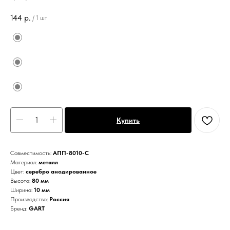
144
р.
/
1 шт
Купить
Совместимость:
АПП-8010-С
Материал:
металл
Цвет:
серебро анодированное
Высота:
80 мм
Ширина:
10 мм
Производство:
Россия
Бренд:
GART