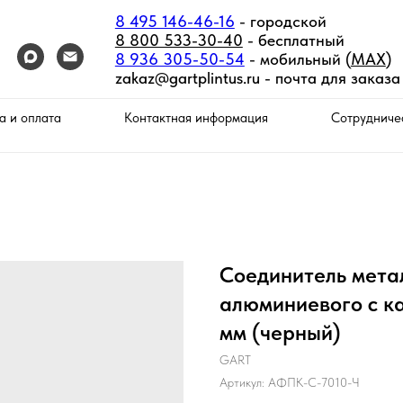
8 495 146-46-16
- городской
8 800 533-30-40
- бесплатный
8 936 305-50-54
- мобильный (
MAX
)
zakaz@gartplintus.ru -
почта для заказа
а и оплата
Контактная информация
Сотрудниче
Соединитель мета
алюминиевого с ка
мм (черный)
GART
Артикул:
АФПК-С-7010-Ч