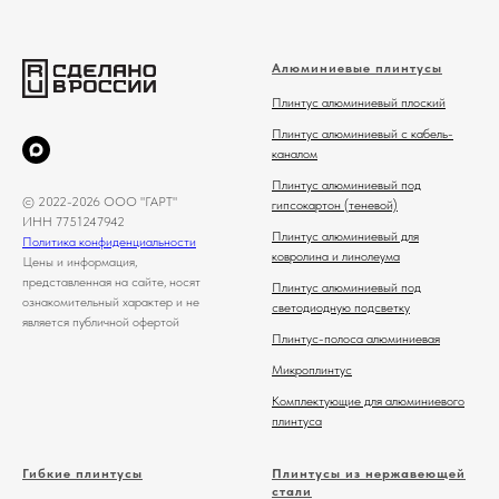
Алюминиевые плинтусы
Плинтус алюминиевый плоский
Плинтус алюминиевый с кабель-
каналом
Плинтус алюминиевый под
© 2022-2026 ООО "ГАРТ"
гипсокартон (теневой)
ИНН 7751247942
Плинтус алюминиевый для
Политика конфиденциальности
ковролина и линолеума
Цены и информация,
представленная на сайте, носят
Плинтус алюминиевый под
ознакомительный характер и не
светодиодную подсветку
является публичной офертой
Плинтус-полоса алюминиевая
Микроплинтус
Комплектующие для алюминиевого
плинтуса
Гибкие плинтусы
Плинтусы из нержавеющей
стали