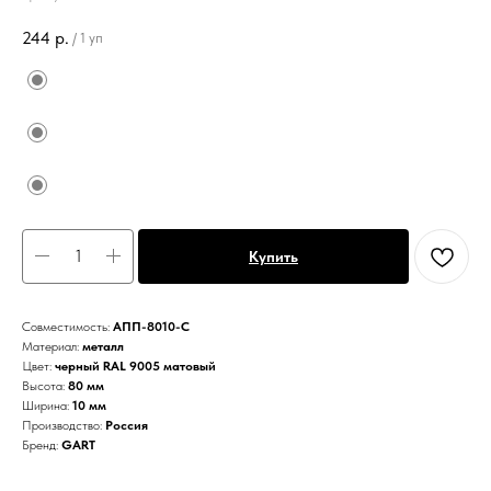
244
р.
/
1 уп
Купить
Совместимость:
АПП-8010-С
Материал:
металл
Цвет:
черный RAL 9005 матовый
Высота:
80 мм
Ширина:
10 мм
Производство:
Россия
Бренд:
GART