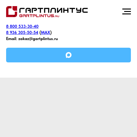
8 800 533-30-40
8 936 305-50-54
(
MAX
)
Email:
zakaz@gartplintus.ru