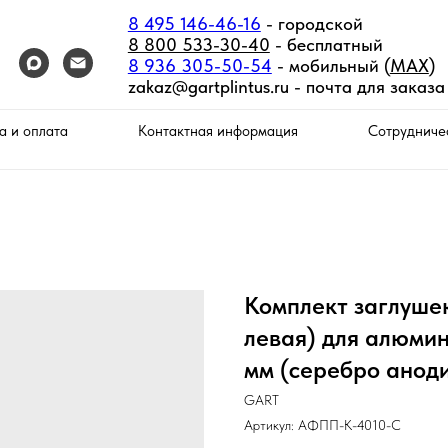
8 495 146-46-16
- городской
8 800 533-30-40
- бесплатный
8 936 305-50-54
- мобильный (
MAX
)
zakaz@gartplintus.ru -
почта для заказа
а и оплата
Контактная информация
Сотрудниче
Комплект заглушек
левая) для алюмин
мм (серебро анод
GART
Артикул:
АФПП-К-4010-С