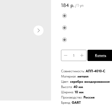
184
р.
/
1 уп
Купить
Совместимость:
АПП-4010-С
Материал:
металл
Цвет:
серебро анодированное
Высота:
40 мм
Ширина:
10 мм
Производство:
Россия
Бренд:
GART