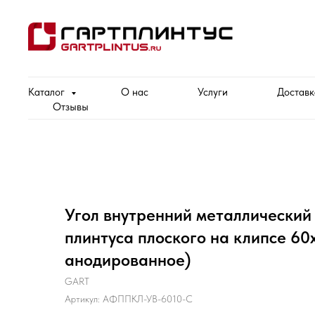
Каталог
О нас
Услуги
Доставк
Отзывы
Угол внутренний металлический
плинтуса плоского на клипсе 60
анодированное)
GART
Артикул:
АФППКЛ-УВ-6010-С