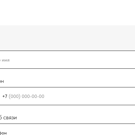
он
+7
 связи