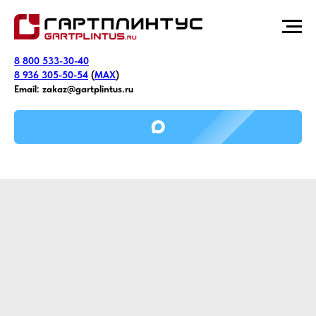
8 800 533-30-40
8 936 305-50-54
(
MAX
)
Email:
zakaz@gartplintus.ru