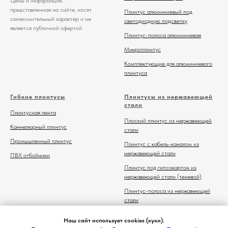
Цены и информация,
представленная на сайте, носят
Плинтус алюминиевый под
ознакомительный характер и не
светодиодную подсветку
является публичной офертой
Плинтус-полоса алюминиевая
Микроплинтус
Комплектующие для алюминиевого
плинтуса
Гибкие плинтусы
Плинтусы из нержавеющей
стали
Плинтусная лента
Плоский плинтус из нержавеющей
Каннелюрный плинтус
стали
Промышленный плинтус
Плинтус с кабель-каналом из
нержавеющей стали
ПВХ отбойники
Плинтус под гипсокартон из
нержавеющей стали (теневой)
Плинтус-полоса из нержавеющей
стали
Комплектующие для плинтуса из
Наш сайт использует cookies (куки).
нержавеющей стали